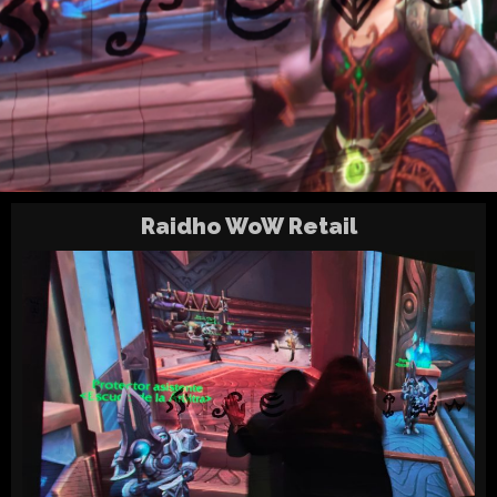
Raidho WoW Retail